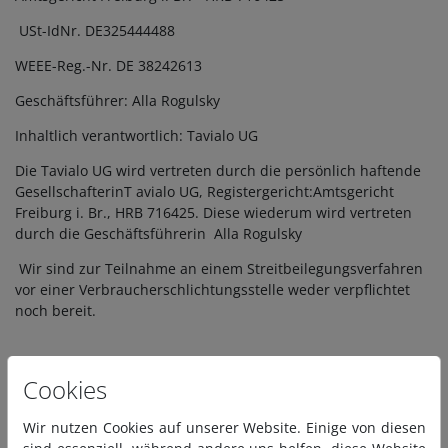
USt-IdNr. DE325444488
WEEE-Reg.-Nr. DE 38242613
Geschäftsführer: Alla Rogulsky
Inhaltlich verantwortlich: Tavialo UG
Die Tavialo UG wird vertreten durch die persönlich haftende
GesellschafterinT avialo UG, Registergericht:Amtsgericht
Freiburg i. Br., HRB 716425. Diese wiederum wird vertreten
durch die Geschäftsführerin Alla Rogulsky
Wir sind zur Teilnahme an einem Streitbeilegungsverfahren
vor einer Verbraucherschlichtungsstelle weder verpflichtet
noch bereit.
Cookies
Wir nutzen Cookies auf unserer Website. Einige von diesen