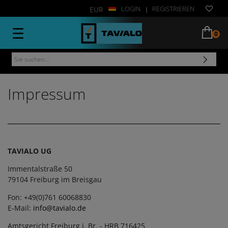
LOGIN
REGISTRIEREN
EUR
|
☰
0
Impressum
TAVIALO UG
Immentalstraße 50
79104 Freiburg im Breisgau
Fon: +49(0)761 60068830
E-Mail:
info@tavialo.de
Amtsgericht Freiburg i. Br. - HRB 716425