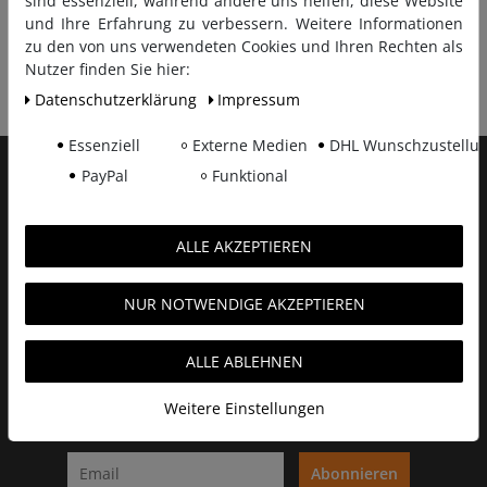
sind essenziell, während andere uns helfen, diese Website
und Ihre Erfahrung zu verbessern. Weitere Informationen
FOLGE UNS AUF:
zu den von uns verwendeten Cookies und Ihren Rechten als
Nutzer finden Sie hier:
Daten­schutz­erklärung
Impressum
Essenziell
Externe Medien
DHL Wunschzustellu
PayPal
Funktional
SONDERANGEBOTE UND AKTIONEN MIT
UNSEREM NEWSLETTER!
ALLE AKZEPTIEREN
NUR NOTWENDIGE AKZEPTIEREN
ALLE ABLEHNEN
Weitere Einstellungen
Abonnieren