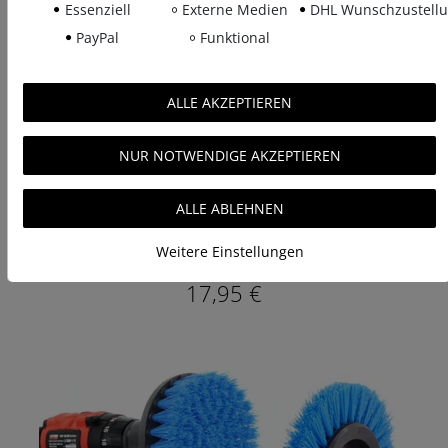
Essenziell
Externe Medien
DHL Wunschzustell
PayPal
Funktional
ALLE AKZEPTIEREN
NUR NOTWENDIGE AKZEPTIEREN
WerkFix Doppelsteckschlüsselsatz 7-tlg.: 6/7,
ALLE ABLEHNEN
8/9,10/11,12/13,14/15,16/17,18/19mm aus CrV-Stahl,
mattiert, in der Tasche
Weitere Einstellungen
UVP 19,95 €
17,95 €