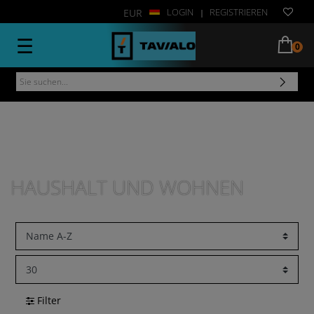
LOGIN
REGISTRIEREN
EUR
|
☰
0
HAUSHALT UND WOHNEN
Filter