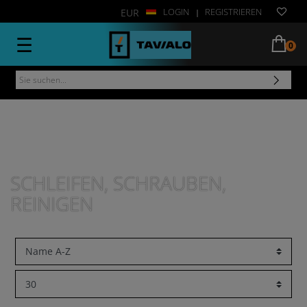
LOGIN
REGISTRIEREN
EUR
|
☰
0
SCHLEIFEN, SCHRAUBEN,
REINIGEN